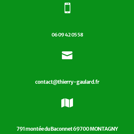

06 09 42 05 58

contact@thierry-gaulard.fr

791 montée du Baconnet 69700 MONTAGNY