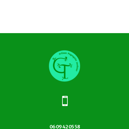

06 09 42 05 58